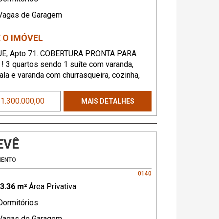
agas de Garagem
 O IMÓVEL
E, Apto 71. COBERTURA PRONTA PARA
 3 quartos sendo 1 suíte com varanda,
ala e varanda com churrasqueira, cozinha,
 serviço e 1 vaga para 2 automóveis - vaga
 1.300.000,00
MAIS DETALHES
EVÊ
MENTO
0140
3.36 m²
Área Privativa
ormitórios
agas de Garagem