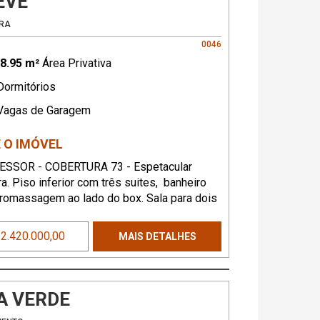
EVÊ
RA
0046
8.95 m²
Área Privativa
ormitórios
agas de Garagem
 O IMÓVEL
SSOR - COBERTURA 73 - Espetacular
a. Piso inferior com três suites, banheiro
romassagem ao lado do box. Sala para dois
es com varanda, lavabo, cozinha bem
onada com espaço para refeições, ampla
 2.420.000,00
MAIS DETALHES
 área de serviço com banheiro de empregada
uita ventilação. Piso superior com ambiente
as salas, ampla varanda com churrasqueira e
m jacuzzi.
A VERDE