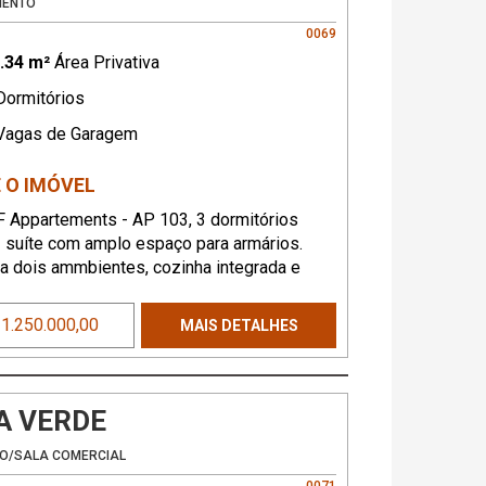
MENTO
0069
.34 m²
Área Privativa
ormitórios
agas de Garagem
 O IMÓVEL
 Appartements - AP 103, 3 dormitórios
 suíte com amplo espaço para armários.
ra dois ammbientes, cozinha integrada e
 serviço bem ventilada. Varanda com
queira.
 1.250.000,00
MAIS DETALHES
A VERDE
O/SALA COMERCIAL