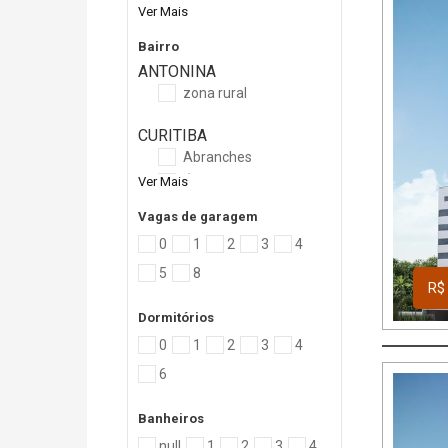
Ver Mais
Bairro
ANTONINA
zona rural
CURITIBA
Abranches
Ver Mais
Água Verde
Vagas de garagem
PIÇARRAS
0
1
2
3
4
PORTO BELO
5
8
R$ 
SÃO JOSÉ DOS PINHAIS
Dormitórios
0
1
2
3
4
6
Banheiros
null
1
2
3
4