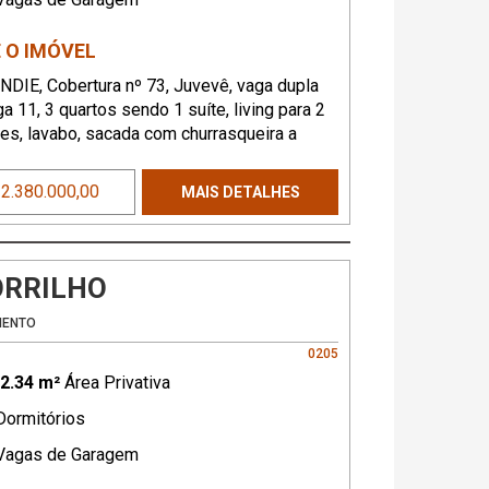
 O IMÓVEL
IE, Cobertura nº 73, Juvevê, vaga dupla
a 11, 3 quartos sendo 1 suíte, living para 2
es, lavabo, sacada com churrasqueira a
cozinha, lavanderia.
 2.380.000,00
MAIS DETALHES
ORRILHO
MENTO
0205
2.34 m²
Área Privativa
ormitórios
agas de Garagem