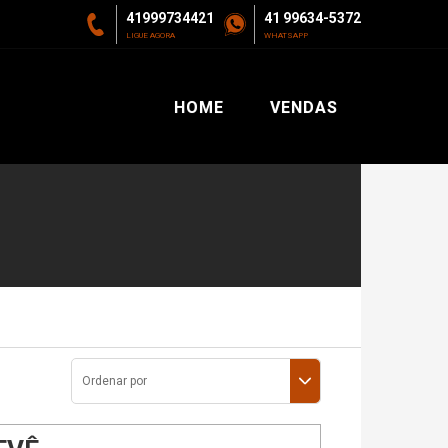
41999734421
41 99634-5372
LIGUE AGORA
WHATSAPP
HOME
VENDAS
Ordenar por