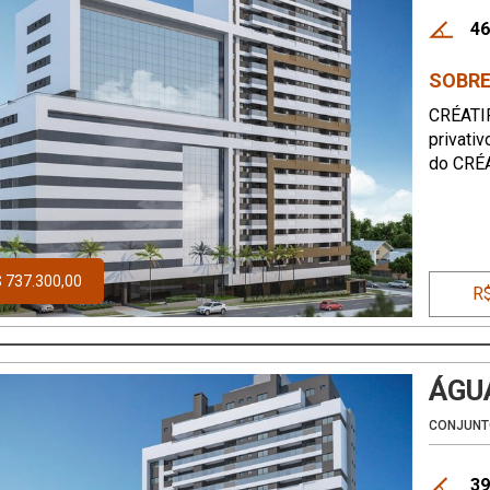
46
SOBRE
CRÉATI
privativ
do CRÉ
possibil
profissi
 737.300,00
R$
ÁGU
CONJUNT
39