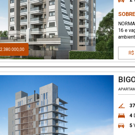
SOBRE
NORMAND
16 e vag
ambient
carvão, 
2.380.000,00
R$
BIG
APARTA
37
4
D
5
V