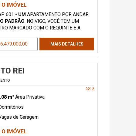
 O IMÓVEL
AP 601 -
UM
APARTAMENTO POR ANDAR
TO PADRÃO
. NO VIGO, VOCÊ TEM UM
RO MARCADO COM O REQUINTE E A
CIA EM CADA DETALHE. AQUI, AS SUAS
ATIVAS E SONHOS SAEM DO PAPEL. SÃO
 6.479.000,00
MAIS DETALHES
 SUITES CARINHOSAMENTE DESENHADAS
FERECER O CONFORTO QUE SUA FAMÍLIA
. A ARTE DE COMPARTILHAR MOMENTOS
ADORES FOI CUIDADOSAMENTE PENSADO.
TO REI
PARA 3 OU 4 AMBIENTES INTEGRADAS A
ZINHA GOURMET, OFERECEM O PONTO
MENTO
A SOFISTICAÇÃO. VAMOS AGENDAR UMA
0212
.08 m²
Área Privativa
ormitórios
agas de Garagem
 O IMÓVEL