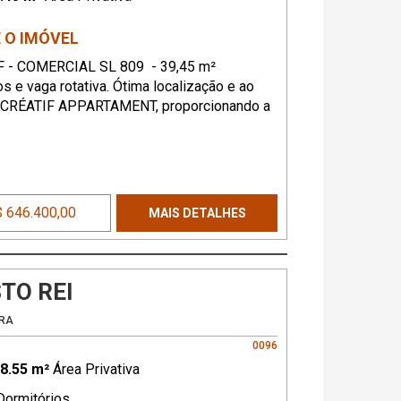
 O IMÓVEL
F - COMERCIAL SL 809 - 39,45 m²
os e vaga rotativa. Ótima localização e ao
 CRÉATIF APPARTAMENT, proporcionando a
idade de residir ao lado de sua atividade
ional. Sala com vaga de garagem rotativa.
 646.400,00
MAIS DETALHES
TO REI
RA
0096
8.55 m²
Área Privativa
ormitórios