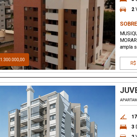
2
V
SOBRE
MUSIQU
MORAR !
ampla s
área de
1.300.000,00
28.
R$
JUV
APARTA
17
3
D
2
V