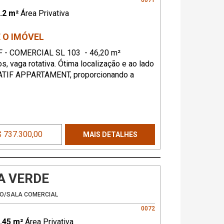
0071
.2 m²
Área Privativa
 O IMÓVEL
F - COMERCIAL SL 103 - 46,20 m²
os, vaga rotativa. Ótima localização e ao lado
ATIF APPARTAMENT, proporcionando a
idade de residir ao lado de sua atividade
onal.
 737.300,00
MAIS DETALHES
A VERDE
O/SALA COMERCIAL
0072
.45 m²
Área Privativa