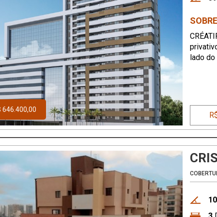
SOBRE
CRÉATI
privativ
lado do
possibil
profiss
 646.400,00
R$
CRIS
COBERTU
10
3
D