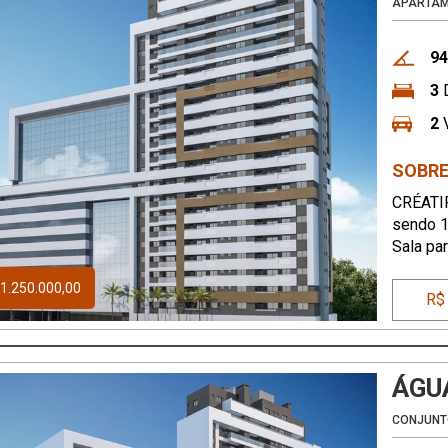
APARTA
94
3
D
2
V
SOBRE
CRÉATIF
sendo 1
Sala pa
área de
1.250.000,00
churras
R$
ÁGU
CONJUNT